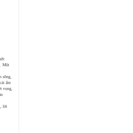
hức
. Một
n sông,
 cái ấm
t vọng,
âu
 lời