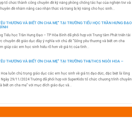
ợp tổ chức thành công chuyên đề kỹ năng phòng chống tác hại của nghiện tivi và
i chuyên đề nhằm nâng cao nhận thức và trang bị kỹ năng cho học sinh...
YÊU THƯƠNG VÀ BIẾT ƠN CHA MẸ" TẠI TRƯỜNG TIỂU HỌC TRẦN HƯNG ĐẠO
BÌNH
 Tiểu học Trần Hưng Đạo – TP Hòa Bình đã phối hợp với Trung tâm Phát triển tài
c chuyên đề giáo dục đầy ý nghĩa với chủ đề "Sống yêu thương và biết ơn cha
 giúp các em học sinh hiểu rõ hơn về giá trị của tình...
YÊU THƯƠNG VÀ BIẾT ƠN CHA MẸ" TẠI TRƯỜNG TH&THCS NGÒI HOA –
oa luôn chú trọng giáo dục các em học sinh về giá trị đạo đức, đặc biệt là lòng
ẹ. Ngày 29/11/2024 Trường đã phối hợp với SuperKids tổ chức chương trình chuyên
à biết ơn cha mẹ" với mục đích giáo dục và...