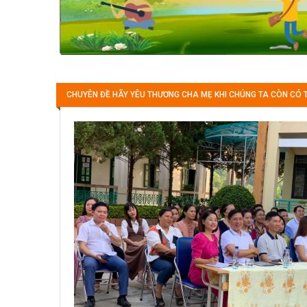
CHUYÊN ĐỀ HÃY YÊU THƯƠNG CHA MẸ KHI CHÚNG TA CÒN CÓ 