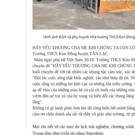
Hình ảnh BGH và phụ huynh nhà trường THCS Kim Đồng 
HÃY YÊU THƯƠNG CHA MẸ KHI CHÚNG TA CÒN CÓ
Trường THCS Kim Đồng huyện TÂN LẠC
Nhân ngày phụ nữ Việt Nam 20/10. Trường THCS Kim Đồng,
chuyên đề "HÃY YÊU THƯƠNG CHA MẸ KHI CHÚNG TA CÒN
buổi chuyên đề với rất nhiều các khung bậc cảm xúc, xúc đ
“Đôi lúc cuộc sống thật khắc nghiệt, rắn như thép đã tôi.
cuộc sống có những lúc khô cạn và những khi triều cường. 
áp dễ chịu của những mùa hè và cái rét buốt của những mù
vươn đến sự vui vẻ của hy vọng và biến đổi các thung lũng 
lắng”.
Không có gì hạnh phúc hơn khi đã cống hiến hết mình bằng
cảm ơn chân thành sâu sắc từ thầy cô giáo nhà trường, từ 
Mọi chi tiết về các tuor du lịch trải nghiệm, chương trìn
Trung tâm phát triển tài năng Superkids