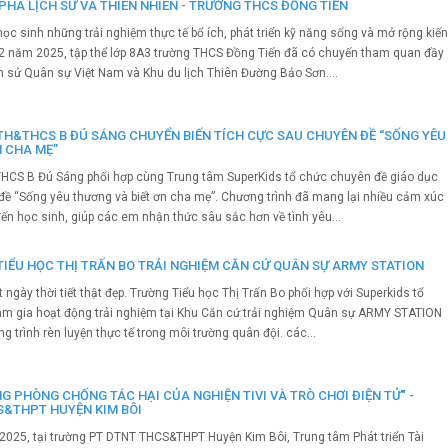
HÁ LỊCH SỬ VÀ THIÊN NHIÊN - TRƯỜNG THCS ĐỒNG TIẾN
 sinh những trải nghiệm thực tế bổ ích, phát triển kỹ năng sống và mở rộng kiế
02 năm 2025, tập thể lớp 8A3 trường THCS Đồng Tiến đã có chuyến tham quan đầy
ịch sử Quân sự Việt Nam và Khu du lịch Thiên Đường Bảo Sơn....
TH&THCS B ĐÚ SÁNG CHUYỂN BIẾN TÍCH CỰC SAU CHUYÊN ĐỀ “SỐNG YÊU
N CHA MẸ”
HCS B Đú Sáng phối hợp cùng Trung tâm SuperKids tổ chức chuyên đề giáo dục
đề “Sống yêu thương và biết ơn cha mẹ”. Chương trình đã mang lại nhiều cảm xúc
đến học sinh, giúp các em nhận thức sâu sắc hơn về tình yêu...
TIỂU HỌC THỊ TRẤN BO TRẢI NGHIỆM CĂN CỨ QUÂN SỰ ARMY STATION
gày thời tiết thật đẹp. Trường Tiểu học Thị Trấn Bo phối hợp với Superkids tổ
am gia hoạt động trải nghiệm tại Khu Căn cứ trải nghiệm Quân sự ARMY STATION
trình rèn luyện thực tế trong môi trường quân đội. các...
G PHÒNG CHỐNG TÁC HẠI CỦA NGHIỆN TIVI VÀ TRÒ CHƠI ĐIỆN TỬ" -
&THPT HUYỆN KIM BÔI
2025, tại trường PT DTNT THCS&THPT Huyện Kim Bôi, Trung tâm Phát triển Tài