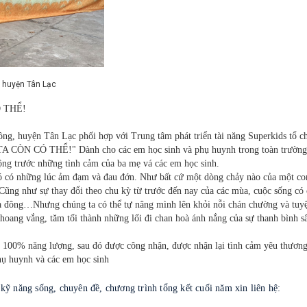
huyện Tân Lạc
 THỂ!
 huyện Tân Lạc phối hợp với Trung tâm phát triển tài năng Superkids tổ c
 CÓ THỂ!" Dành cho các em học sinh và phụ huynh trong toàn trường
ộng trước những tình cảm của ba mẹ vá các em học sinh.
 Nó có những lúc ảm đạm và đau đớn. Như bất cứ một dòng chảy nào của một co
Cũng như sự thay đổi theo chu kỳ từ trước đến nay của các mùa, cuộc sống có
a đông…Nhưng chúng ta có thể tự nâng mình lên khỏi nỗi chán chường và tuyệ
hoang vắng, tăm tối thành những lối đi chan hoà ánh nắng của sự thanh bình s
 100% năng lượng, sau đó được công nhận, được nhận lại tình cảm yêu thương,
phụ huynh và các em học sinh
h kỹ năng sống, chuyên đề, chương trình tổng kết cuối năm xin liên hệ: