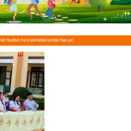
THỂ TRƯỜNG THCS KIM ĐỒNG HUYỆN TÂN LẠC