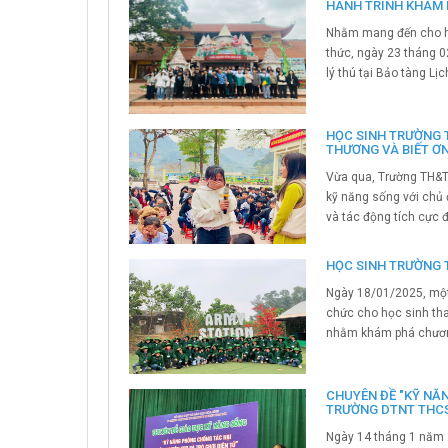
HÀNH TRÌNH KHÁM P
Nhằm mang đến cho học
thức, ngày 23 tháng 
lý thú tại Bảo tàng L
HỌC SINH TRƯỜNG 
THƯƠNG VÀ BIẾT Ơ
Vừa qua, Trường TH&T
kỹ năng sống với chủ 
và tác động tích cực 
HỌC SINH TRƯỜNG 
Ngày 18/01/2025, một n
chức cho học sinh th
nhằm khám phá chương 
CHUYÊN ĐỀ "KỸ NĂN
TRƯỜNG DTNT THCS
Ngày 14 tháng 1 năm 