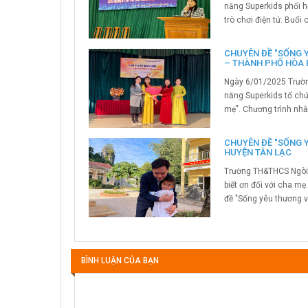
năng Superkids phối h
trò chơi điện tử. Buổ
CHUYÊN ĐỀ "SỐNG 
– THÀNH PHỐ HÒA 
Ngày 6/01/2025 Trường
năng Superkids tổ chứ
mẹ". Chương trình nhằm
CHUYÊN ĐỀ "SỐNG 
HUYỆN TÂN LẠC
Trường TH&THCS Ngòi H
biết ơn đối với cha m
đề "Sống yêu thương v
BÌNH LUẬN CỦA BẠN