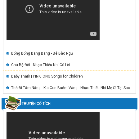
Bống Bống Bang Bang - Bé Bào Ngư
Chú Bộ Đội - Nhạc Thiếu Nhi Có Lời
Baby shark | PINKFONG Songs for Children
Thỏ Đi Tắm Nắng - Kìa Con Bướm Vàng - Nhạc Thiếu Nhi Mẹ Ơi Tại Sao
TRUYỆN CỔ TÍCH