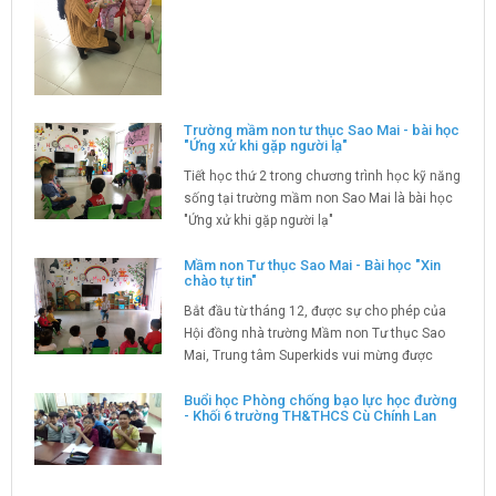
Trường mầm non tư thục Sao Mai - bài học
"Ứng xử khi gặp người lạ"
Tiết học thứ 2 trong chương trình học kỹ năng
sống tại trường mầm non Sao Mai là bài học
"Ứng xử khi gặp người lạ"
Mầm non Tư thục Sao Mai - Bài học "Xin
chào tự tin"
Bắt đầu từ tháng 12, được sự cho phép của
Hội đồng nhà trường Mầm non Tư thục Sao
Mai, Trung tâm Superkids vui mừng được
giảng dạy trực tiếp lại nhà trường bộ môn kỹ
năng sống dành cho các bạn nhỏ lớp 3 tuổi,
Buổi học Phòng chống bạo lực học đường
- Khối 6 trường TH&THCS Cù Chính Lan
4 tuổi và 5 tuổi.