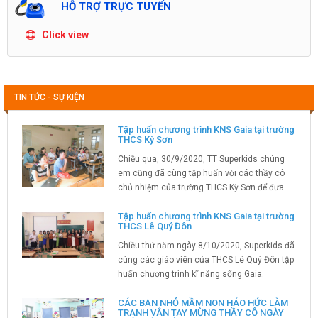
HỖ TRỢ TRỰC TUYẾN
Click view
TIN TỨC - SỰ KIỆN
Tập huấn chương trình KNS Gaia tại trường
THCS Kỳ Sơn
Chiều qua, 30/9/2020, TT Superkids chúng
em cũng đã cùng tập huấn với các thầy cô
chủ nhiệm của trường THCS Kỳ Sơn để đưa
phần mềm kỹ năng sống Gaia về trường. Buổi
tập huấn rất nhiều niềm vui và tiếng cười rộn
Tập huấn chương trình KNS Gaia tại trường
THCS Lê Quý Đôn
rã.
Chiều thứ năm ngày 8/10/2020, Superkids đã
cùng các giáo viên của THCS Lê Quý Đôn tập
huấn chương trình kĩ năng sống Gaia.
CÁC BẠN NHỎ MẦM NON HÁO HỨC LÀM
TRANH VÂN TAY MỪNG THẦY CÔ NGÀY