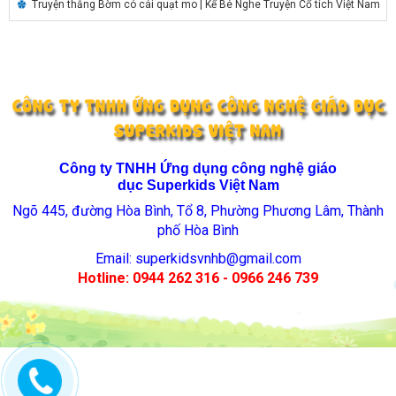
Truyện thằng Bờm có cái quạt mo | Kể Bé Nghe Truyện Cổ tích Việt Nam
CÔNG TY TNHH ỨNG DỤNG CÔNG NGHỆ GIÁO DỤC
SUPERKIDS VIỆT NAM
Công ty TNHH Ứng dụng công nghệ giáo
dục Superkids Việt Nam
Ngõ 445, đường Hòa Bình, Tổ 8, Phường Phương Lâm, Thành
phố Hòa Bình
Email:
superkidsvnhb@gmail.com
Hotline: 0944 262 316 - 0966 246 739