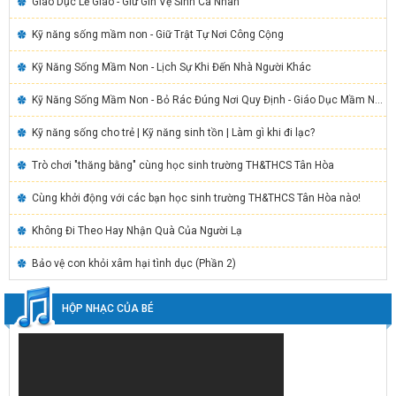
Giáo Dục Lễ Giáo - Giữ Gìn Vệ Sinh Cá Nhân
Kỹ năng sống mầm non - Giữ Trật Tự Nơi Công Cộng
Kỹ Năng Sống Mầm Non - Lịch Sự Khi Đến Nhà Người Khác
Kỹ Năng Sống Mầm Non - Bỏ Rác Đúng Nơi Quy Định - Giáo Dục Mầm Non
Kỹ năng sống cho trẻ | Kỹ năng sinh tồn | Làm gì khi đi lạc?
Trò chơi "thăng bằng" cùng học sinh trường TH&THCS Tân Hòa
Cùng khởi động với các bạn học sinh trường TH&THCS Tân Hòa nào!
Không Đi Theo Hay Nhận Quà Của Người Lạ
Bảo vệ con khỏi xâm hại tình dục (Phần 2)
HỘP NHẠC CỦA BÉ