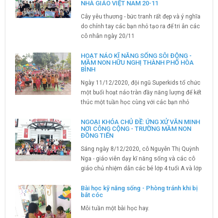
NHÀ GIÁO VIỆT NAM 20-11
Cây yêu thương - bức tranh rất đẹp và ý nghĩa
do chính tay các bạn nhỏ tạo ra để tri ân các
cô nhân ngày 20/11
HOẠT NÁO KĨ NĂNG SỐNG SÔI ĐỘNG -
MẦM NON HỮU NGHỊ THÀNH PHỐ HÒA
BÌNH
Ngày 11/12/2020, đội ngũ Superkids tổ chức
một buổi hoạt náo tràn đầy năng lượng để kết
thúc một tuần học cùng với các bạn nhỏ
trường mầm non Hữu Nghị.
NGOẠI KHÓA CHỦ ĐỀ: ỨNG XỬ VĂN MINH
NƠI CÔNG CỘNG - TRƯỜNG MẦM NON
ĐỒNG TIẾN
Sáng ngày 8/12/2020, cô Nguyễn Thị Quỳnh
Nga - giáo viên dạy kĩ năng sống và các cô
giáo chủ nhiệm dẫn các bé lớp 4 tuổi A và lớp
4 tuổi B trường mầm non Đồng Tiến đi trải
nghiệm thực tế tại trung tâm thương mại
Bài học kỹ năng sống - Phòng tránh khi bị
bắt cóc
Vincom plaza Hòa Bình để rèn luyện nhiều kĩ
năng như Ứng xử văn minh nơi công...
Mỗi tuần một bài học hay.