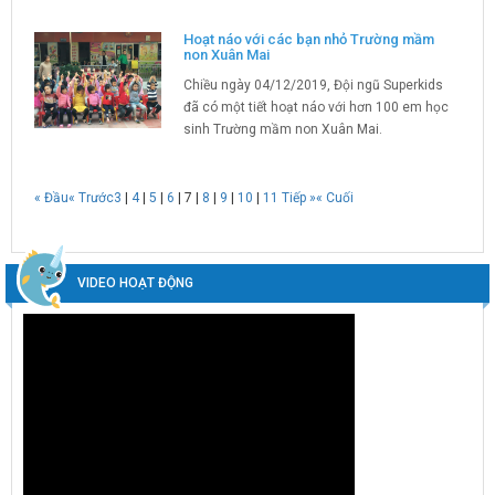
Hoạt náo với các bạn nhỏ Trường mầm
non Xuân Mai
Chiều ngày 04/12/2019, Đội ngũ Superkids
đã có một tiết hoạt náo với hơn 100 em học
sinh Trường mầm non Xuân Mai.
« Đầu
« Trước
3
|
4
|
5
|
6
|
7
|
8
|
9
|
10
|
11
Tiếp »
« Cuối
VIDEO HOẠT ĐỘNG