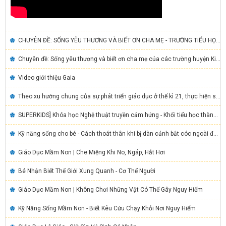
CHUYÊN ĐỀ: SỐNG YÊU THƯƠNG VÀ BIẾT ƠN CHA MẸ - TRƯỜNG TIỂU HỌC VÀ TRUNG HỌC CƠ SỞ THƯỢNG BÌ -KIM BÔI
Chuyên đề: Sống yêu thương và biết ơn cha mẹ của các trường huyện Kim Bôi
Video giới thiệu Gaia
Theo xu hướng chung của sự phát triển giáo dục ở thế kì 21, thực hiện sự chỉ đạo của chính phủ, bộ giáo dục đào tạo cũng như sở giáo dục và đào tạo tỉnh Hòa Bình, về việc chú trọng đẩy mạnh giáo dục kí năng sống cho học sinh, công ty tnhh ứng dụng công ng
SUPERKIDS] Khóa học Nghệ thuật truyền cảm hứng - Khối tiểu học thành phố Hòa Bình
Kỹ năng sống cho bé - Cách thoát thân khi bị dàn cảnh bắt cóc ngoài đường
Giáo Dục Mầm Non | Che Miệng Khi No, Ngáp, Hắt Hơi
Bé Nhận Biết Thế Giới Xung Quanh - Cơ Thể Người
Giáo Dục Mầm Non | Không Chơi Những Vật Có Thể Gây Nguy Hiểm
Kỹ Năng Sống Mầm Non - Biết Kêu Cứu Chạy Khỏi Nơi Nguy Hiểm