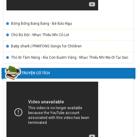
Bống Bống Bang Bang - Bé Bào Ngư
Chú Bộ Đội - Nhạc Thiếu Nhi Có Lời
Baby shark | PINKFONG Songs for Children
Thỏ Đi Tắm Nắng - Kìa Con Bướm Vàng - Nhạc Thiếu Nhi Mẹ Ơi Tại Sao
TRUYỆN CỔ TÍCH