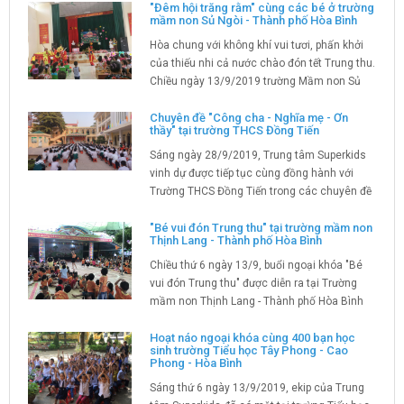
năng sống thông qua giảng dạy trên phần
"Đêm hội trăng rằm" cùng các bé ở trường
mầm non Sủ Ngòi - Thành phố Hòa Bình
mềm với các CBQL, giáo viên của các trường
cấp trung học cơ sở...
Hòa chung với không khí vui tươi, phấn khởi
của thiếu nhi cả nước chào đón tết Trung thu.
Chiều ngày 13/9/2019 trường Mầm non Sủ
Ngòi - Thành phố Hòa Bình tổ chức "Bé vui
Tết trung thu" cho gần 200 cháu học sinh
Chuyên đề "Công cha - Nghĩa mẹ - Ơn
thầy" tại trường THCS Đồng Tiến
trong toàn...
Sáng ngày 28/9/2019, Trung tâm Superkids
vinh dự được tiếp tục cùng đồng hành với
Trường THCS Đồng Tiến trong các chuyên đề
kỹ năng sống của năm học mới 2019 - 2020.
"Bé vui đón Trung thu" tại trường mầm non
Thịnh Lang - Thành phố Hòa Bình
Chiều thứ 6 ngày 13/9, buổi ngoại khóa "Bé
vui đón Trung thu" được diễn ra tại Trường
mầm non Thịnh Lang - Thành phố Hòa Bình
Hoạt náo ngoại khóa cùng 400 bạn học
sinh trường Tiểu học Tây Phong - Cao
Phong - Hòa Bình
Sáng thứ 6 ngày 13/9/2019, ekip của Trung