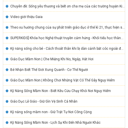
Chuyên đề: Sống yêu thương và biết ơn cha mẹ của các trường huyện Kim Bôi
Video giới thiệu Gaia
Theo xu hướng chung của sự phát triển giáo dục ở thế kì 21, thực hiện sự chỉ đạo của chính phủ, bộ giáo dục đào tạo cũng như sở giáo dục và đào tạo tỉnh Hòa Bình, về việc chú trọng đẩy mạnh giáo dục kí năng sống cho học sinh, công ty tnhh ứng dụng công ng
SUPERKIDS] Khóa học Nghệ thuật truyền cảm hứng - Khối tiểu học thành phố Hòa Bình
Kỹ năng sống cho bé - Cách thoát thân khi bị dàn cảnh bắt cóc ngoài đường
Giáo Dục Mầm Non | Che Miệng Khi No, Ngáp, Hắt Hơi
Bé Nhận Biết Thế Giới Xung Quanh - Cơ Thể Người
Giáo Dục Mầm Non | Không Chơi Những Vật Có Thể Gây Nguy Hiểm
Kỹ Năng Sống Mầm Non - Biết Kêu Cứu Chạy Khỏi Nơi Nguy Hiểm
Giáo Dục Lễ Giáo - Giữ Gìn Vệ Sinh Cá Nhân
Kỹ năng sống mầm non - Giữ Trật Tự Nơi Công Cộng
Kỹ Năng Sống Mầm Non - Lịch Sự Khi Đến Nhà Người Khác