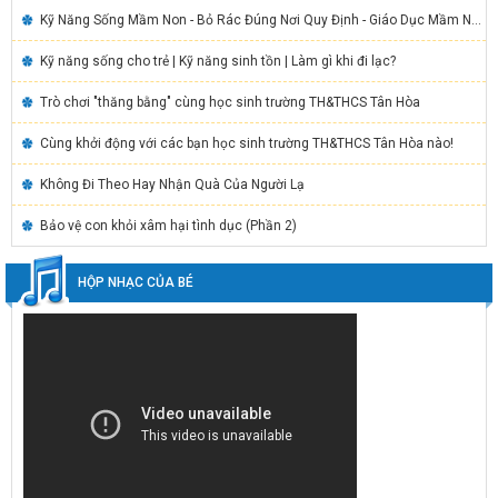
Kỹ Năng Sống Mầm Non - Bỏ Rác Đúng Nơi Quy Định - Giáo Dục Mầm Non
Kỹ năng sống cho trẻ | Kỹ năng sinh tồn | Làm gì khi đi lạc?
Trò chơi "thăng bằng" cùng học sinh trường TH&THCS Tân Hòa
Cùng khởi động với các bạn học sinh trường TH&THCS Tân Hòa nào!
Không Đi Theo Hay Nhận Quà Của Người Lạ
Bảo vệ con khỏi xâm hại tình dục (Phần 2)
HỘP NHẠC CỦA BÉ