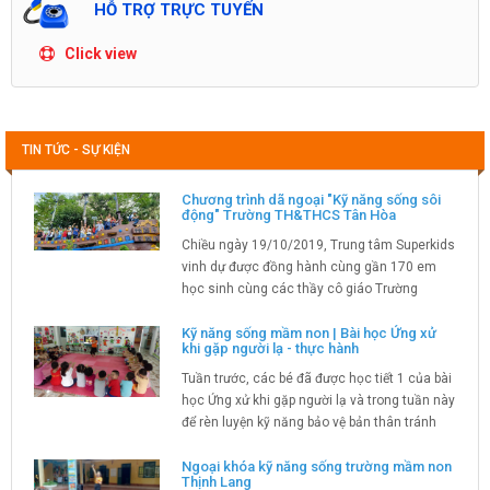
HỖ TRỢ TRỰC TUYẾN
Click view
TIN TỨC - SỰ KIỆN
Chương trình dã ngoại "Kỹ năng sống sôi
động" Trường TH&THCS Tân Hòa
Chiều ngày 19/10/2019, Trung tâm Superkids
vinh dự được đồng hành cùng gần 170 em
học sinh cùng các thầy cô giáo Trường
TH&THCS Tân Hòa trong chương trình trải
nghiệm kỹ năng sống tại Công viên di sản
Kỹ năng sống mầm non | Bài học Ứng xử
khi gặp người lạ - thực hành
các nhà khoa học Việt Nam - Heritist...
Tuần trước, các bé đã được học tiết 1 của bài
học Ứng xử khi gặp người lạ và trong tuần này
để rèn luyện kỹ năng bảo vệ bản thân tránh
người xấu, các cô giáo Superkids sẽ tiếp tục
dạy cho các bé về các kỹ năng xử lý khi bị
Ngoại khóa kỹ năng sống trường mầm non
Thịnh Lang
người lạ tấn công....