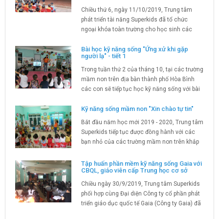
Chiều thứ 6, ngày 11/10/2019, Trung tâm
phát triển tài năng Superkids đã tổ chức
ngoại khóa toàn trường cho học sinh các
khối lớp của trường Mầm non Thịnh Lang.
Bài học kỹ năng sống "Ứng xử khi gặp
người lạ" - tiết 1
Trong tuần thứ 2 của tháng 10, tại các trường
mầm non trên địa bàn thành phố Hòa Bình
các con sẽ tiếp tục học kỹ năng sống với bài
học " Ứng xử khi gặp người lạ" tiết 1.
Kỹ năng sống mầm non "Xin chào tự tin"
Bắt đầu năm học mới 2019 - 2020, Trung tâm
Superkids tiếp tục được đồng hành với các
bạn nhỏ của các trường mầm non trên khắp
địa bàn thành phố Hòa Bình qua các tiết học
kỹ năng sống cực kì vui nhộn và đáng...
Tập huấn phần mềm kỹ năng sống Gaia với
CBQL, giáo viên cấp Trung học cơ sở
Chiều ngày 30/9/2019, Trung tâm Superkids
phối hợp cùng Đại diện Công ty cổ phần phát
triển giáo dục quốc tế Gaia (Công ty Gaia) đã
có buổi tập huấn về chương trình giáo dục kỹ